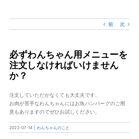
Skip
Toggle
to
Navigat
content
ホーム
前
次
アバウト
必ずわんちゃん用メニューを
施設紹介
注文しなければいけません
か？
カフェメニュー
注文していただかなくても大丈夫です。
アクセス
お肉が苦手なわんちゃんにはお魚ハンバーグのご用
意もありますのでぜひお試しください。
2022-07-14
|
わんちゃんのこと