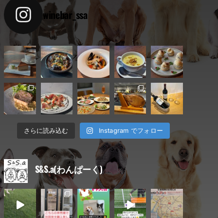
winebar_ssa
Instagram でフォロー
さらに読み込む
S&S.a(わんぱーく)