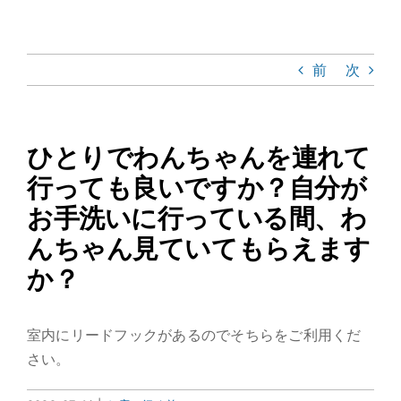
Skip
Toggle
to
Navigat
content
ホーム
前
次
アバウト
ひとりでわんちゃんを連れて
施設紹介
行っても良いですか？自分が
お手洗いに行っている間、わ
カフェメニュー
んちゃん見ていてもらえます
か？
アクセス
室内にリードフックがあるのでそちらをご利用くだ
さい。